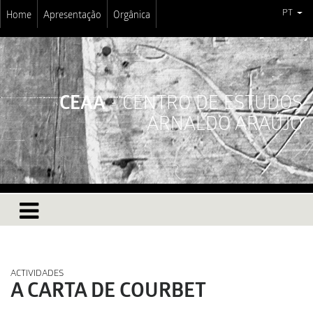
PT
Home
Apresentação
Orgânica
CEAA
- CENTRO DE ESTUDOS
ARNALDO ARAÚJO
ACTIVIDADES
A CARTA DE COURBET