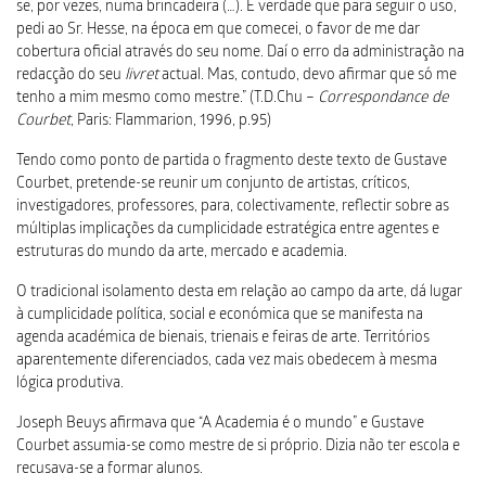
se, por vezes, numa brincadeira (…). É verdade que para seguir o uso,
pedi ao Sr. Hesse, na época em que comecei, o favor de me dar
cobertura oficial através do seu nome. Daí o erro da administração na
redacção do seu
livret
actual. Mas, contudo, devo afirmar que só me
tenho a mim mesmo como mestre.” (T.D.Chu –
Correspondance de
Courbet
, Paris: Flammarion, 1996, p.95)
Tendo como ponto de partida o fragmento deste texto de Gustave
Courbet, pretende-se reunir um conjunto de artistas, críticos,
investigadores, professores, para, colectivamente, reflectir sobre as
múltiplas implicações da cumplicidade estratégica entre agentes e
estruturas do mundo da arte, mercado e academia.
O tradicional isolamento desta em relação ao campo da arte, dá lugar
à cumplicidade política, social e económica que se manifesta na
agenda académica de bienais, trienais e feiras de arte. Territórios
aparentemente diferenciados, cada vez mais obedecem à mesma
lógica produtiva.
Joseph Beuys afirmava que “A Academia é o mundo” e Gustave
Courbet assumia-se como mestre de si próprio. Dizia não ter escola e
recusava-se a formar alunos.