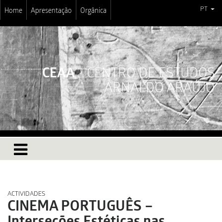
PT
Home
Apresentação
Orgânica
CEAA
- CENTRO DE ESTUDOS
ARNALDO ARAÚJO
ACTIVIDADES
CINEMA PORTUGUÊS –