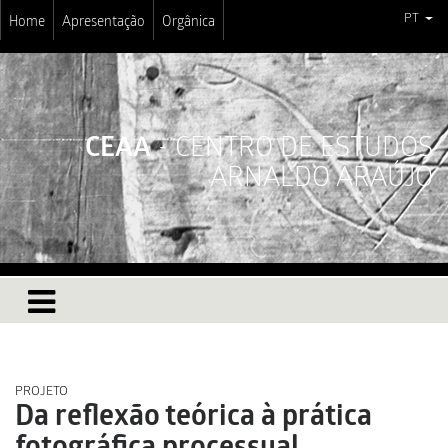
PT
Home
Apresentação
Orgânica
CEAA
- CENTRO DE ESTUDOS
ARNALDO ARAÚJO
PROJETO
Da reflexão teórica à prática